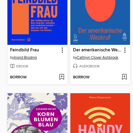
Feindbild Frau
Der amerikanische Weckruf
by
Ingrid Brodnig
by
Cathryn Clüver Ashbrook
EBOOK
AUDIOBOOK
BORROW
BORROW