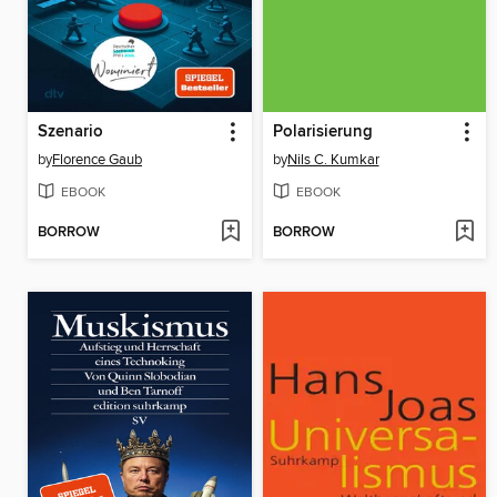
Szenario
Polarisierung
by
Florence Gaub
by
Nils C. Kumkar
EBOOK
EBOOK
BORROW
BORROW