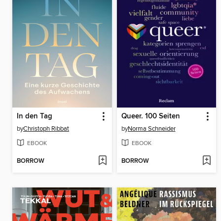
In den Tag
Queer. 100 Seiten
by
Christoph Ribbat
by
Norma Schneider
EBOOK
EBOOK
BORROW
BORROW