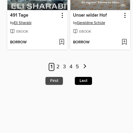
491 Tage
Unser wilder Hof
by
Eli Sharabi
by
Geraldine Schüle
EBOOK
EBOOK
BORROW
BORROW
1
2
3
4
5
First
Last