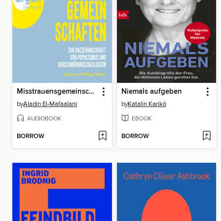
Misstrauensgemeinschaften--Zur Anziehungskraft von Populismus und Verschwörungsideologien (Ungekürzte Lesung)
Niemals aufgeben
by
Aladin El-Mafaalani
by
Katalin Karikó
AUDIOBOOK
EBOOK
BORROW
BORROW