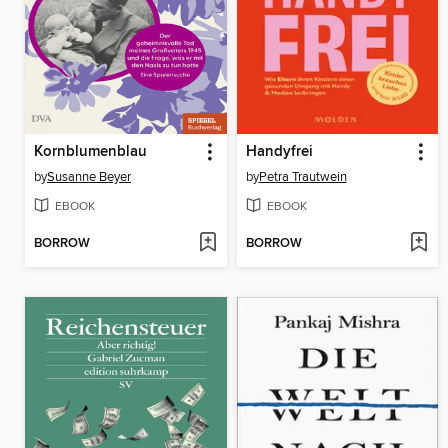
Kornblumenblau
Handyfrei
by
Susanne Beyer
by
Petra Trautwein
EBOOK
EBOOK
BORROW
BORROW