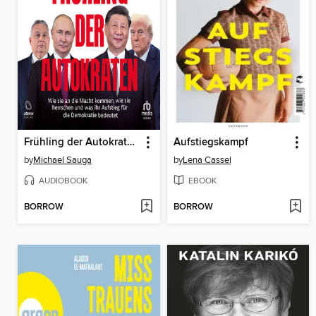
Frühling der Autokraten
Aufstiegskampf
by
Michael Sauga
by
Lena Cassel
AUDIOBOOK
EBOOK
BORROW
BORROW