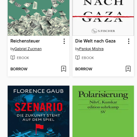
Reichensteuer
Die Welt nach Gaza
by
Gabriel Zucman
by
Pankaj Mishra
EBOOK
EBOOK
BORROW
BORROW