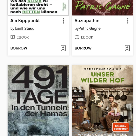
Am Kipppunkt
Soziopathin
by
Toralf Staud
by
Patric Gagne
EBOOK
EBOOK
BORROW
BORROW