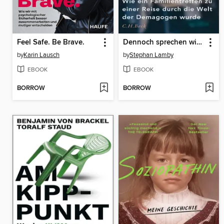
Feel Safe. Be Brave.
Dennoch sprechen wir miteinander
by
Karin Lausch
by
Stephan Lamby
EBOOK
EBOOK
BORROW
BORROW