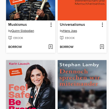
Muskismus
Universalismus
by
Quinn Slobodian
by
Hans Joas
EBOOK
EBOOK
BORROW
BORROW