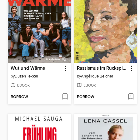
Wut und Wärme
Rassismus im Rückspiegel
by
Düzen Tekkal
by
Angélique Beldner
EBOOK
EBOOK
BORROW
BORROW