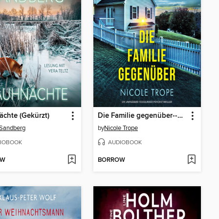
chte (Gekürzt)
Die Familie gegenüber--Ein unfassbar fesselnder Psychothriller (Ungekürzt)
 Sandberg
by
Nicole Trope
IOBOOK
AUDIOBOOK
OW
BORROW