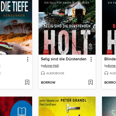
Selig sind die Dürstenden
Blinde
r
by
Anne Holt
by
Anne 
K
AUDIOBOOK
AUD
BORROW
BORR