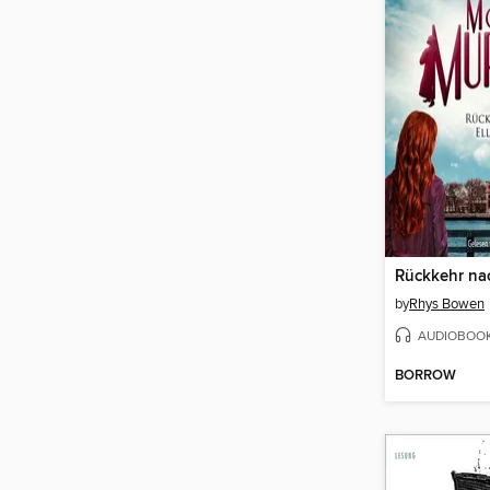
Rückkehr nac
by
Rhys Bowen
AUDIOBOO
BORROW