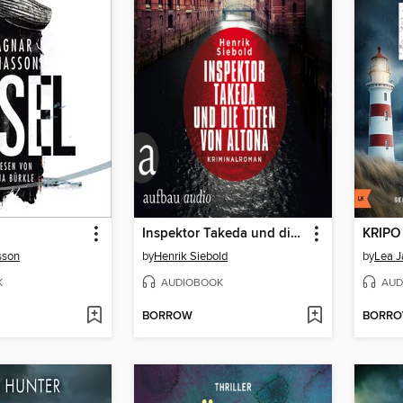
Inspektor Takeda und die Toten von Altona--Inspektor Takeda ermittelt, Band 1 (Ungekürzt)
sson
by
Henrik Siebold
by
Lea J
K
AUDIOBOOK
AUD
BORROW
BORR