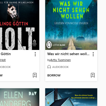
 Göttin
Was wir nicht sehen wollen--River-Delta-Reihe, Teil 5 (Ungekürzt)
Holt
by
Arttu Tuominen
IOBOOK
AUDIOBOOK
OW
BORROW