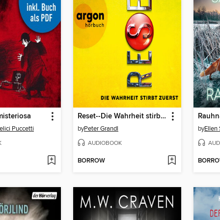
misteriosa
Reset--Die Wahrheit stirbt zuerst (Ungekürzte Lesung)
Rauhnä
lici Puccetti
by
Peter Grandl
by
Ellen
K
AUDIOBOOK
AUD
BORROW
BORR