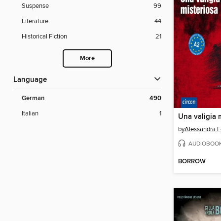
Suspense
99
Literature
44
Historical Fiction
21
More
Language
German
490
Italian
1
Una valigia 
by
Alessandra Fe
AUDIOBOO
BORROW