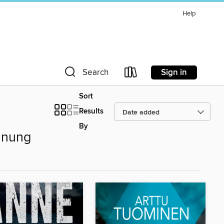
Help
Sign in
Search
Sort
Results
By
nnung