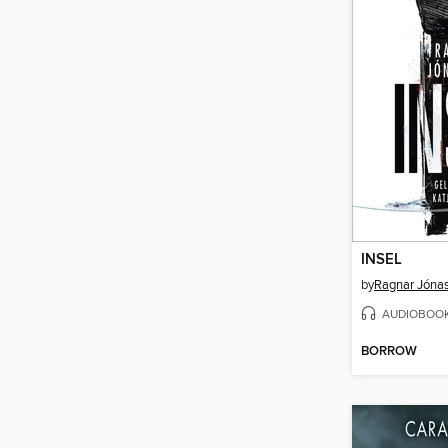
INSEL
by
Ragnar Jóna
AUDIOBOO
BORROW