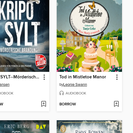
KRIPO SYLT--Mörderische Brandung
Tod in Mistletoe Manor
ansen
by
Leonie Swann
IOBOOK
AUDIOBOOK
OW
BORROW