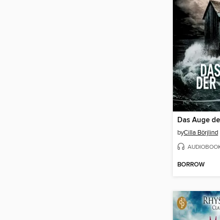
Das Auge de
by
Cilla Börjlind
AUDIOBOO
BORROW