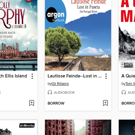
h Ellis Island
Lautlose Feinde--Lost in Fuseta. Ein Portugal-Krimi--Leander Lost ermittelt, Band 7 (Autorisierte Lesefassung)
by
Gil Ribeiro
by
Tom 
K
AUDIOBOOK
AUD
BORROW
BORR