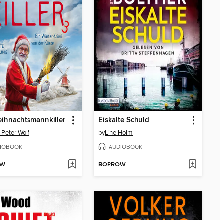
ihnachtsmannkiller
Eiskalte Schuld
-Peter Wolf
by
Line Holm
IOBOOK
AUDIOBOOK
OW
BORROW