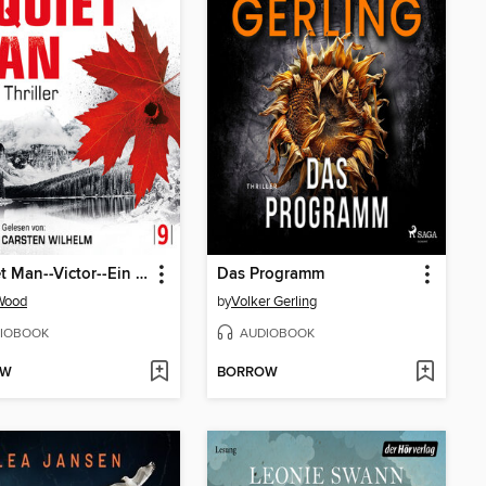
A Quiet Man--Victor--Ein schweigsamer Mann ist ein gefährlicher Mann, Band 9 (ungekürzt)
Das Programm
Wood
by
Volker Gerling
IOBOOK
AUDIOBOOK
OW
BORROW