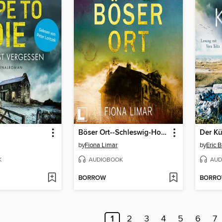
Böser Ort--Schleswig-Holstein-Krimi, Band 2 (ungekürzt)
Der K
by
Fiona Limar
by
Eric 
K
AUDIOBOOK
AUD
BORROW
BORR
1
2
3
4
5
6
7