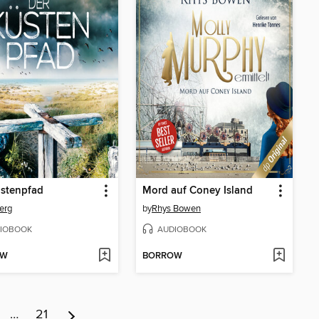
üstenpfad
Mord auf Coney Island
Berg
by
Rhys Bowen
IOBOOK
AUDIOBOOK
OW
BORROW
…
21