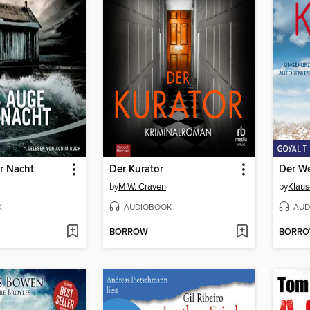
r Nacht
Der Kurator
Der We
by
M.W. Craven
by
Klaus
K
AUDIOBOOK
AUD
BORROW
BORR