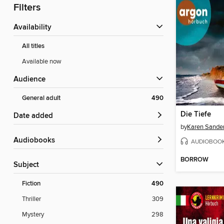
Filters
Availability
All titles
Available now
Audience
General adult
490
Die Tiefe
Date added
by
Karen Sande
Audiobooks
AUDIOBOO
BORROW
Subject
Fiction
490
Thriller
309
Mystery
298