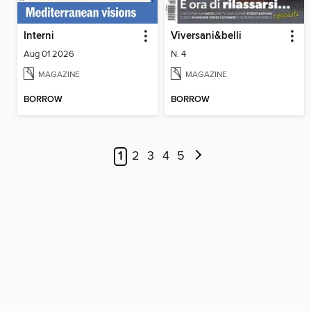
Interni
Viversani&belli
Aug 01 2026
N. 4
MAGAZINE
MAGAZINE
BORROW
BORROW
1
2
3
4
5