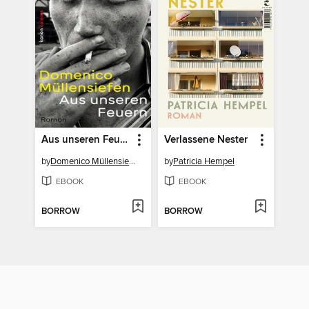
Aus unseren Feuern
Verlassene Nester
by
Domenico Müllensiefen
by
Patricia Hempel
EBOOK
EBOOK
BORROW
BORROW