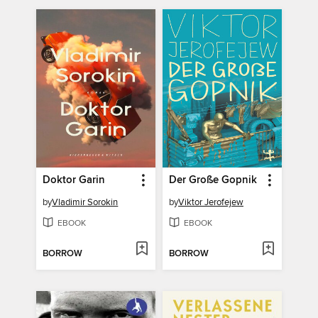
Doktor Garin
Der Große Gopnik
by
Vladimir Sorokin
by
Viktor Jerofejew
EBOOK
EBOOK
BORROW
BORROW